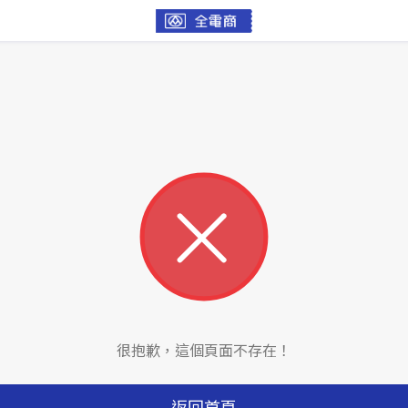
很抱歉，這個頁面不存在！
返回首頁