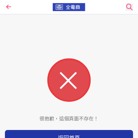
很抱歉，這個頁面不存在！
返回首頁