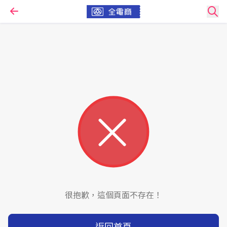
很抱歉，這個頁面不存在！
返回首頁