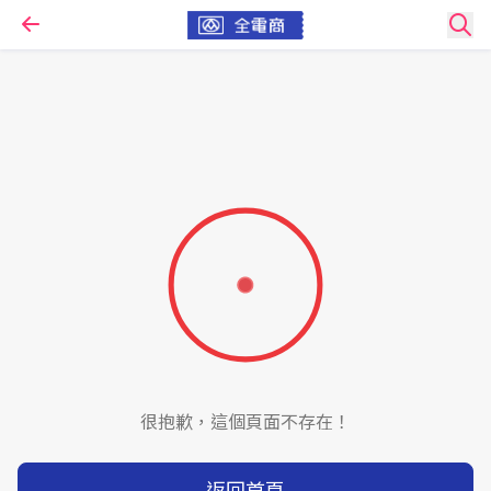
很抱歉，這個頁面不存在！
返回首頁