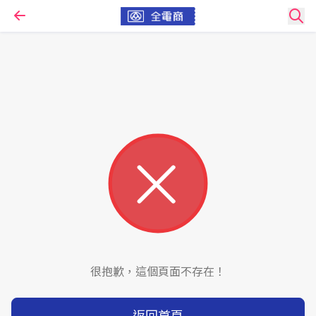
很抱歉，這個頁面不存在！
返回首頁