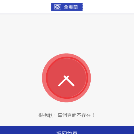
很抱歉，這個頁面不存在！
返回首頁