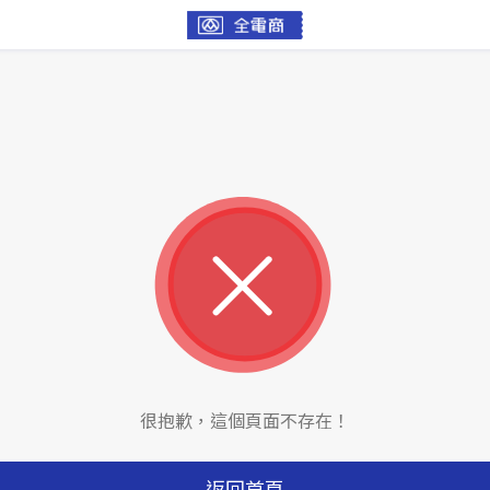
很抱歉，這個頁面不存在！
返回首頁