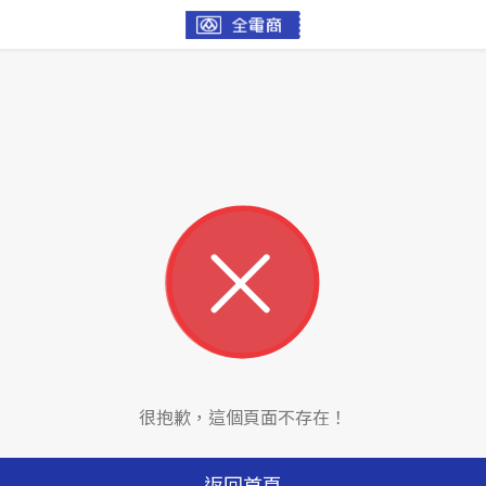
很抱歉，這個頁面不存在！
返回首頁