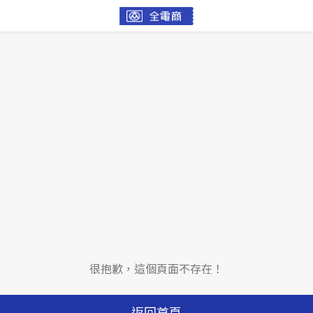
很抱歉，這個頁面不存在！
返回首頁