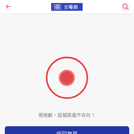
很抱歉，這個頁面不存在！
返回首頁