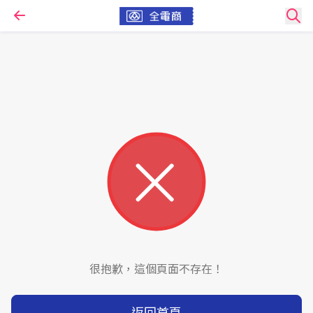
很抱歉，這個頁面不存在！
返回首頁