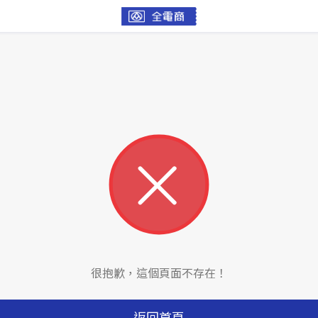
很抱歉，這個頁面不存在！
返回首頁