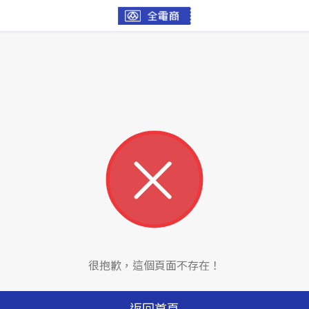
很抱歉，這個頁面不存在！
返回首頁