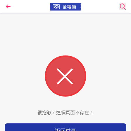
很抱歉，這個頁面不存在！
返回首頁