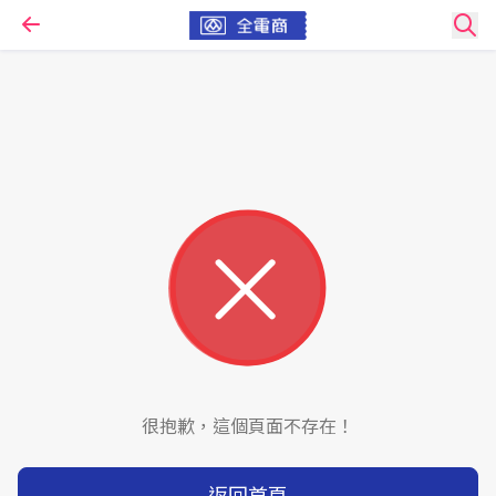
很抱歉，這個頁面不存在！
返回首頁