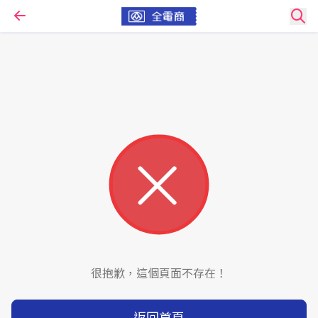
很抱歉，這個頁面不存在！
返回首頁