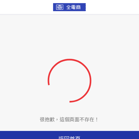
很抱歉，這個頁面不存在！
返回首頁