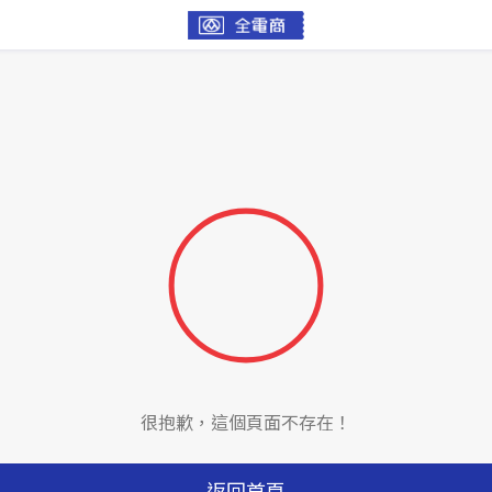
很抱歉，這個頁面不存在！
返回首頁