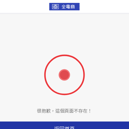
很抱歉，這個頁面不存在！
返回首頁