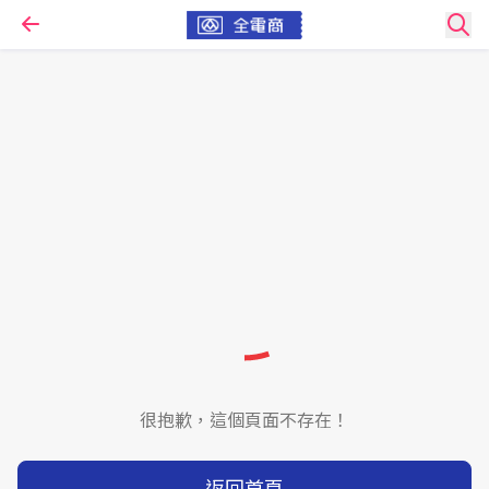
很抱歉，這個頁面不存在！
返回首頁