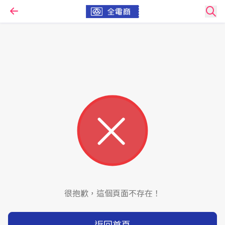
很抱歉，這個頁面不存在！
返回首頁