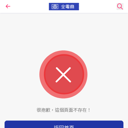
很抱歉，這個頁面不存在！
返回首頁