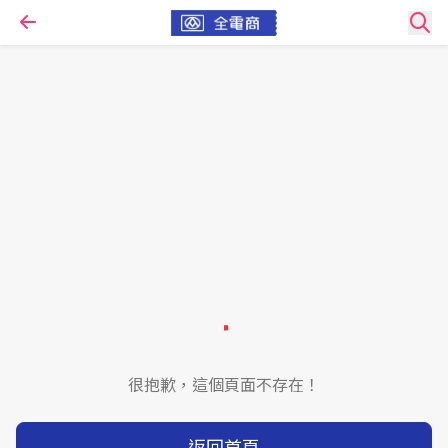
很抱歉，這個頁面不存在！
返回首頁