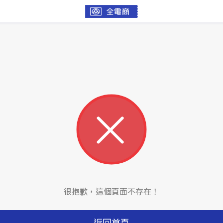
很抱歉，這個頁面不存在！
返回首頁