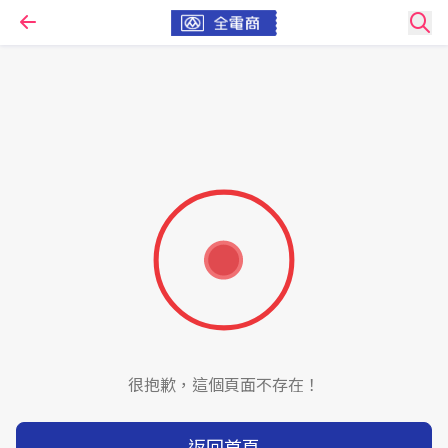
很抱歉，這個頁面不存在！
返回首頁