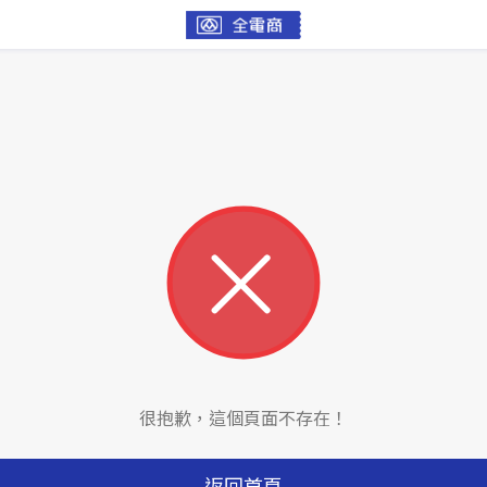
很抱歉，這個頁面不存在！
返回首頁