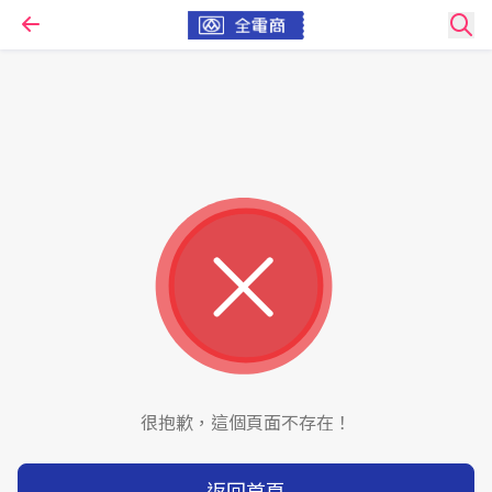
很抱歉，這個頁面不存在！
返回首頁