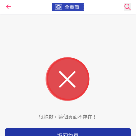
很抱歉，這個頁面不存在！
返回首頁