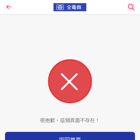
很抱歉，這個頁面不存在！
返回首頁