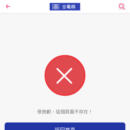
很抱歉，這個頁面不存在！
返回首頁