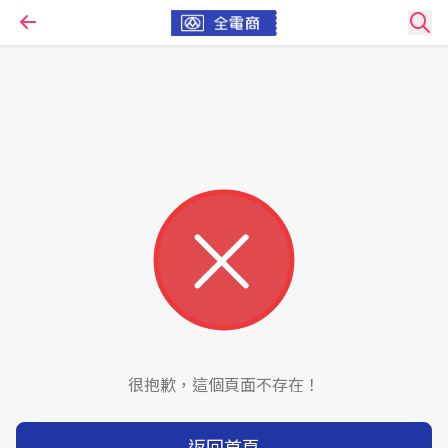
很抱歉，這個頁面不存在！
返回首頁