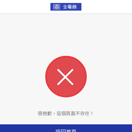
很抱歉，這個頁面不存在！
返回首頁