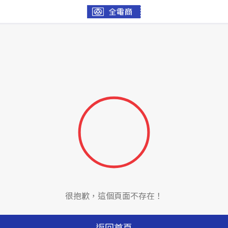
很抱歉，這個頁面不存在！
返回首頁