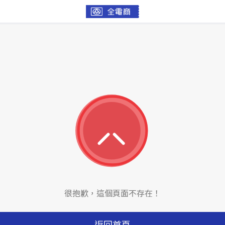
很抱歉，這個頁面不存在！
返回首頁