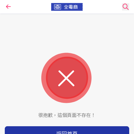
很抱歉，這個頁面不存在！
返回首頁