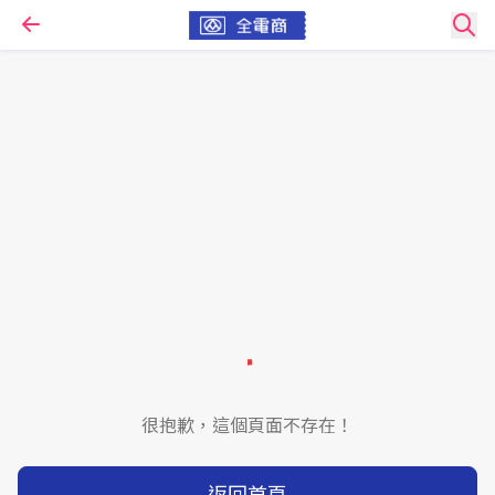
很抱歉，這個頁面不存在！
返回首頁