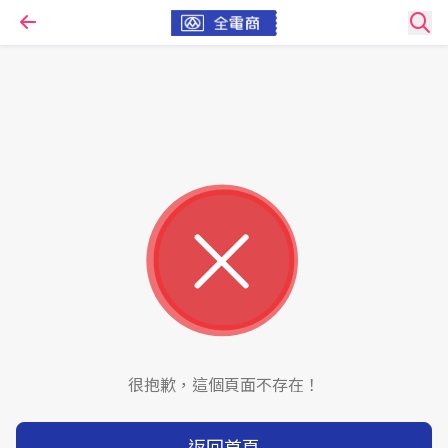
很抱歉，這個頁面不存在！
返回首頁