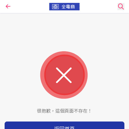
很抱歉，這個頁面不存在！
返回首頁