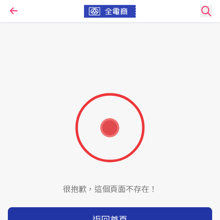
很抱歉，這個頁面不存在！
返回首頁