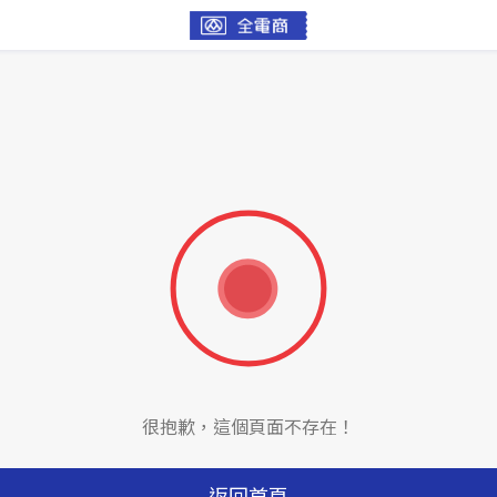
很抱歉，這個頁面不存在！
返回首頁