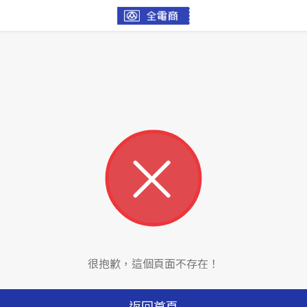
很抱歉，這個頁面不存在！
返回首頁