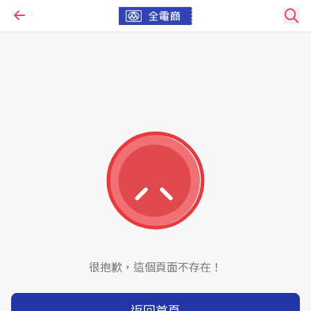
很抱歉，這個頁面不存在！
返回首頁