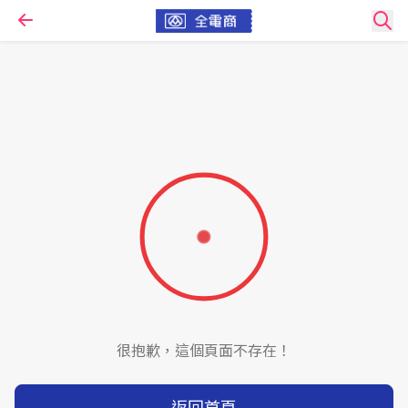
很抱歉，這個頁面不存在！
返回首頁