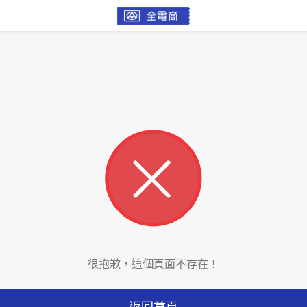
很抱歉，這個頁面不存在！
返回首頁