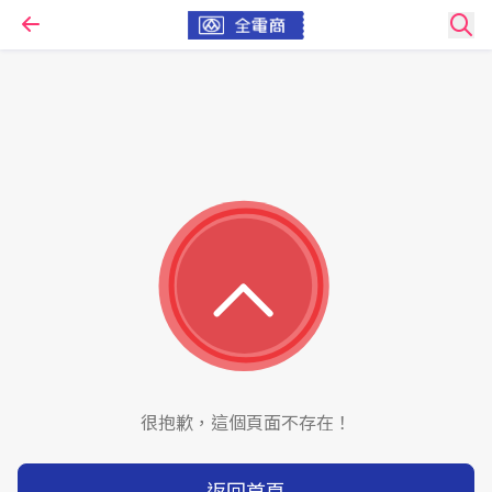
很抱歉，這個頁面不存在！
返回首頁