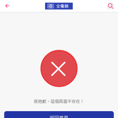
很抱歉，這個頁面不存在！
返回首頁