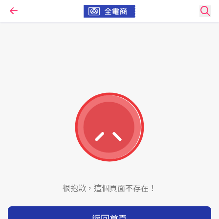
很抱歉，這個頁面不存在！
返回首頁