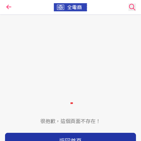
很抱歉，這個頁面不存在！
返回首頁