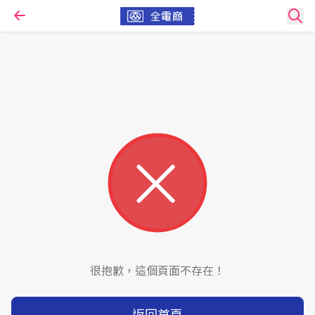
很抱歉，這個頁面不存在！
返回首頁