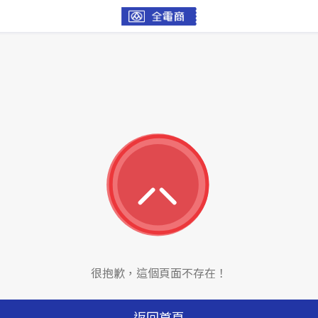
很抱歉，這個頁面不存在！
返回首頁